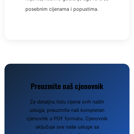
posebnim cijenama i popustima.
Preuzmite naš cjenovnik
Za detaljnu listu cijena svih naših
usluga, preuzmite naš kompletan
cjenovnik u PDF formatu. Cjenovnik
uključuje sve naše usluge sa