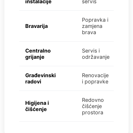
instalacije
servis
Popravka i
Bravarija
zamjena
Od 3
brava
Centralno
Servis i
Od 1
grijanje
održavanje
Građevinski
Renovacije
Po 
radovi
i popravke
Redovno
Higijena i
Od 
čišćenje
čišćenje
KM/
prostora