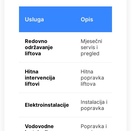
Orij
Usluga
Opis
cije
Redovno
Mjesečni
Od 
održavanje
servis i
KM/
liftova
pregled
Hitna
Hitna
intervencija
popravka
Od 
liftovi
liftova
Instalacija i
Elektroinstalacije
Od 5
popravka
Vodovodne
Popravka i
Od 4