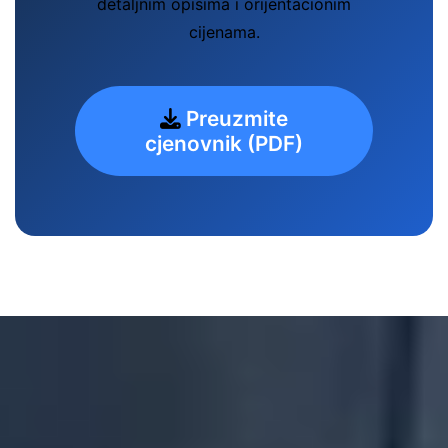
detaljnim opisima i orijentacionim
cijenama.
Preuzmite
cjenovnik (PDF)